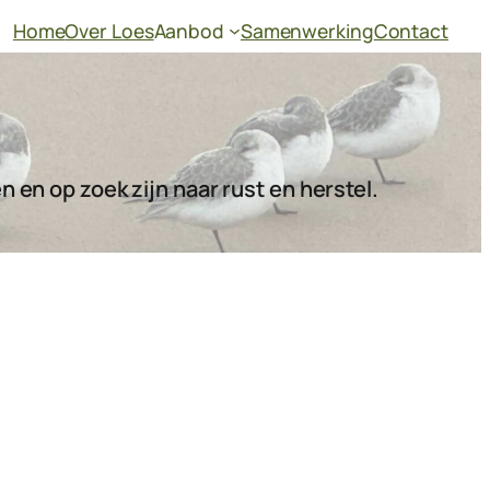
Home
Over Loes
Aanbod
Samenwerking
Contact
 en op zoek zijn naar rust en herstel.