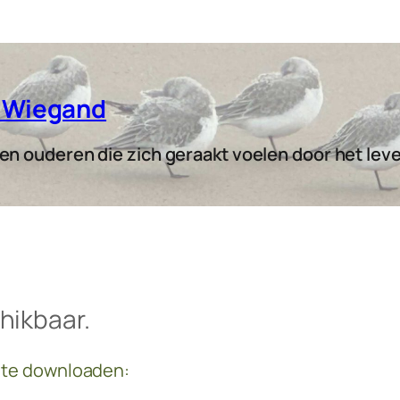
s Wiegand
n ouderen die zich geraakt voelen door het leven
chikbaar.
n te downloaden: