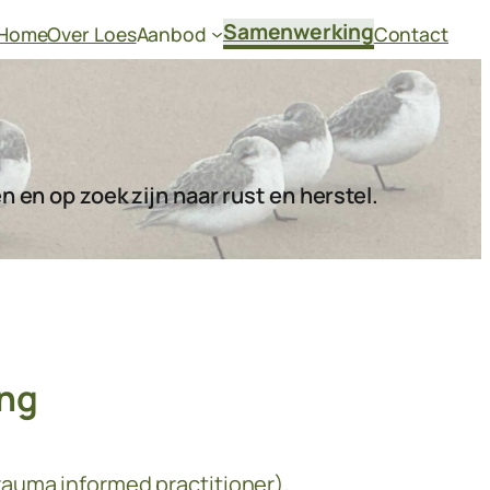
Samenwerking
Home
Over Loes
Aanbod
Contact
 en op zoek zijn naar rust en herstel.
ing
rauma informed practitioner),