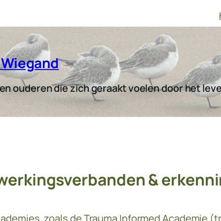
s Wiegand
n ouderen die zich geraakt voelen door het leven
erkingsverbanden & erkenn
academies, zoals de Trauma Informed Academie (t