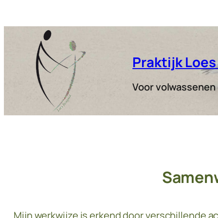
Praktijk Loe
Voor volwassenen e
Samenw
Mijn werkwijze is erkend door verschillende 